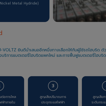
Nickel Metal Hydride)
d
-VOLTZ ยินดีนำเสนออีกหนึ่งทางเลือกให้กับผู้ใช้รถไฮบริด ด้
ริการแบตเตอรี่ไฮบริดแพคใหม่ และการฟื้นฟูแบตเตอรี่ไฮบริ
2
3
นต่อการไหล
สูญเสียปริมาณการ
สูญเสียก
ฟฟ้าภายใน
ประจุกระแสไฟฟ้า
ระดับกระแ